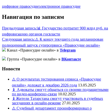
цифровое правосудие
электронное правосудие
Навигация по записям
Предыдущая запись:
📊 Государство потратит 900 млрд руб. на
цифровизацию органов госвласти
Следующая запись:
⚠️ К концу текущего года запланирован
полноценный запуск суперсервиса «Правосудие онлайн»
Канал «Правосудие онлайн» в
Telegram
Группа «Правосудие онлайн» в
ВКонтакте
Новости
⚠️ О результатах тестирования сервиса «Правосудие
онлайн» доложат к декабрю 2026 года
13.05.2025
📱 Адвокаты смогут общаться со своими подзащитными
по видео-конференц-связи
10.02.2025
📱Жители Татарстана смогут участвовать в судебных
заседаниях в онлайн-режиме
27.01.2025
⚠️ Судебный департамент проинформировал о