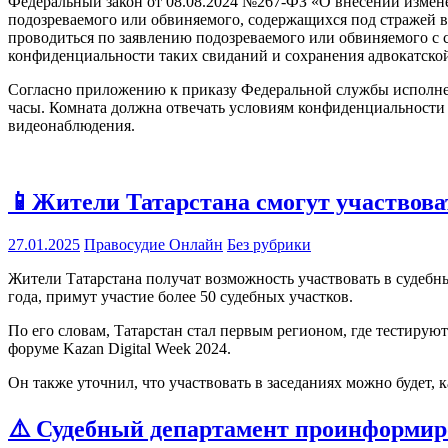
Федеральный закон от 08.08.2024 №267-ФЗ «О внесении измене
подозреваемого или обвиняемого, содержащихся под стражей в
проводиться по заявлению подозреваемого или обвиняемого с
конфиденциальности таких свиданий и сохранения адвокатско
Согласно приложению к приказу Федеральной службы исполнен
часы. Комната должна отвечать условиям конфиденциальности
видеонаблюдения.
📱Жители Татарстана смогут участвова
27.01.2025
Правосудие Онлайн
Без рубрики
Жители Татарстана получат возможность участвовать в судебн
года, примут участие более 50 судебных участков.
По его словам, Татарстан стал первым регионом, где тестиру
форуме Kazan Digital Week 2024.
Он также уточнил, что участвовать в заседаниях можно будет, 
⚠️ Судебный департамент проинформиро