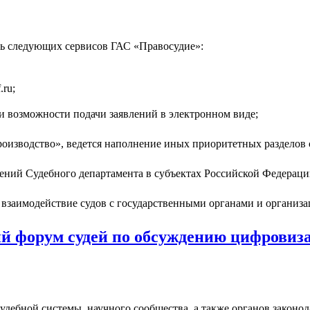
ть следующих сервисов ГАС «Правосудие»:
ru;
сти возможности подачи заявлений в электронном виде;
роизводство», ведется наполнение иных приоритетных разделов
ений Судебного департамента в субъектах Российской Федерации
 взаимодействие судов с государственными органами и органи
ий форум судей по обсуждению цифровиза
удебной системы, научного сообщества, а также органов закон