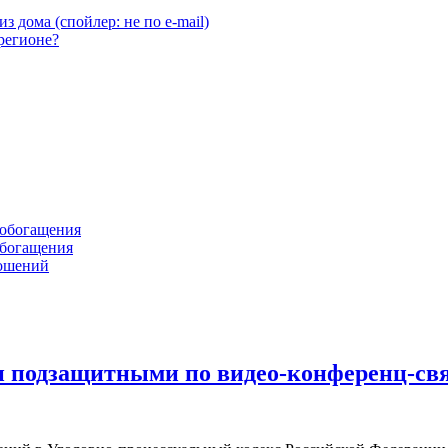
з дома (спойлер: не по e-mail)
 регионе?
 обогащения
обогащения
ношений
и подзащитными по видео-конференц-св