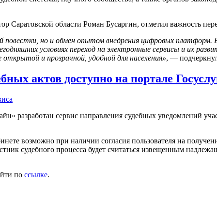
тор Саратовской области Роман Бусаргин, отметил важность пер
й повестки, но и обмен опытом внедрения цифровых платформ.
годняшних условиях переход на электронные сервисы и их разв
 открытой и прозрачной, удобной для населения»
, — подчеркнул
бных актов доступно на портале Госуслу
виса
айн» разработан сервис направления судебных уведомлений учас
нете возможно при наличии согласия пользователя на получени
стник судебного процесса будет считаться извещенным надлежащ
ейти по
ссылке
.