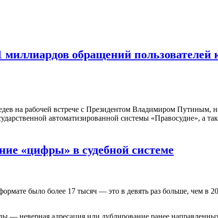
11 миллиардов обращений пользователей
бедев на рабочей встрече с Президентом Владимиром Путиным, 
осударственной автоматизированной системы «Правосудие», а та
ание «цифры» в судебной системе
ормате было более 17 тысяч — это в девять раз больше, чем в 2
ы — неверная адресация или дублирование ранее направленных