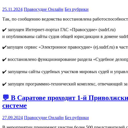
25.11.2024
Правосудие Онлайн
Без рубрики
Так, по сообщению ведомства восстановлена работоспособнос
✔️ запущен Интернет-портал ГАС «Правосудие» (sudrf.ru)
и опубликованы сайты судов общей юрисдикции в домене sudrf.
✔️запущен сервис «Электронное правосудие» (ej.sudrf.ru) в ча
✔️ восстановлено функционирование раздела «Судебное делоп
✔️ запущены сайты судебных участков мировых судей и управл
✔️ запущен программно-технический комплекс, отвечающий за
💬 В Саратове проходит 1-й Приволжск
системе
27.09.2024
Правосудие Онлайн
Без рубрики
В мероприятии принимают участие более 500 представителей с