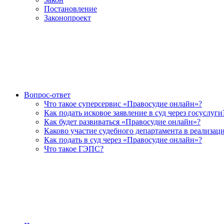
Постановление
Законопроект
Вопрос-ответ
Что такое суперсервис «Правосудие онлайн»?
Как подать исковое заявление в суд через госуслуги
Как будет развиваться «Правосудие онлайн»?
Каково участие судебного департамента в реализац
Как подать в суд через «Правосудие онлайн»?
Что такое ГЭПС?