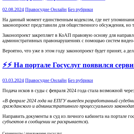
02.08.2024
Правосудие Онлайн
Без рубрики
На данный момент единственным кодексом, где нет упоминани
законопроект представили для общественного обсуждения, но та
Законопроект закрепляет в КоАП правовую основу для направл
административных правонарушениях с помощью систем видео-
Вероятно, что уже в этом году законопроект будет принят, а д
⚡️⚡️ На портале Госуслуг появился серв
03.03.2024
Правосудие Онлайн
Без рубрики
Подача исков в суды с февраля 2024 года стала возможной чер
«В феврале 2024 года на ЕПГУ выведен разработанный судебны
гражданского и административного процессуального законода
Направить документы в суд из личного кабинета на портале го
субъектов в сообщении не раскрывается
).
Скриншоты / приложение госуслуг.