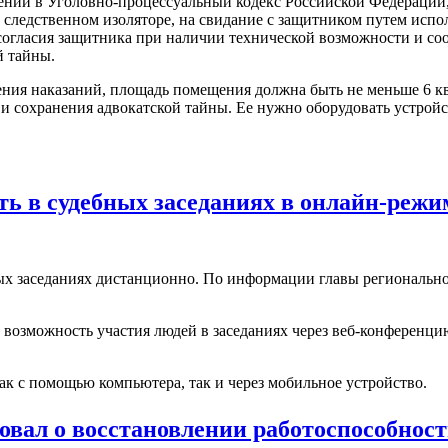
ний в Уголовно-процессуальный кодекс Российской Федерации, 
 следственном изоляторе, на свидание с защитником путем испо
 согласия защитника при наличии технической возможности и с
й тайны.
ия наказаний, площадь помещения должна быть не меньше 6 ква
 и сохранения адвокатской тайны. Ее нужно оборудовать устро
ть в судебных заседаниях в онлайн-режи
ых заседаниях дистанционно. По информации главы региональног
ют возможность участия людей в заседаниях через веб-конферен
как с помощью компьютера, так и через мобильное устройство.
вал о восстановлении работоспособност