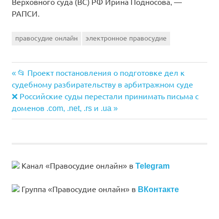
Верховного суда (ВС) РФ Ирина Подносова, —
РАПСИ.
правосудие онлайн
электронное правосудие
Предыдущая
📂 Проект постановления о подготовке дел к
Навигация
запись:
судебному разбирательству в арбитражном суде
по
Следующая
❌ Российские суды перестали принимать письма с
запись:
доменов .com, .net, .rs и .ua
записям
Канал «Правосудие онлайн» в
Telegram
Группа «Правосудие онлайн» в
ВКонтакте