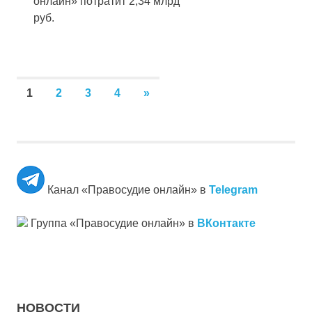
онлайн» потратит 2,34 млрд
руб.
Пагинация
СЛЕДУЮЩИЕ
1
2
3
4
»
ЗАПИСИ
записей
Канал «Правосудие онлайн» в
Telegram
Группа «Правосудие онлайн» в
ВКонтакте
НОВОСТИ