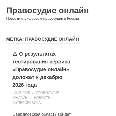
Правосудие онлайн
МЕНЮ
Новости о цифровом правосудии в России
Перейти
к
МЕТКА:
ПРАВОСУДИЕ ОНЛАЙН
содержимому
⚠️ О результатах
тестирования сервиса
«Правосудие онлайн»
доложат к декабрю
2026 года
13.05.2025
ПРАВОСУДИЕ
ОНЛАЙН
НОВОСТИ
СУПЕРСЕРВИСА
Свердловская область войдет